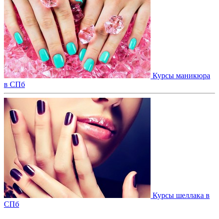
Курсы маникюра
в СПб
Курсы шеллака в
СПб