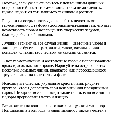
Поэтому, если уж вы относитесь к поклонницам длинных
острых ногтей и хотите самостоятельно за ними следить,
нужно научиться хоть каким-то техникам и росписи.
Рисунки на острых ногтях должны быть целостными и
гармоничными. Эта форма достопримечательная тем, что даёт
возможность любым воплощениям творческих задумок,
благодаря большой площади.
Лучший вариант на все случаи жизни – цветочные узоры и
даже целые букеты из роз, лилий, маков, васильков или
ромашек. С таким творчеством не каждый справится.
А вот геометрические и абстрактные узоры с использованием
ярких красок намного проще. Нарисуйте на острых ногтях
несколько ломаных линий, квадратов или пересекающихся
треугольников на контрастном фоне.
Используйте блёстки, украшайте кристаллами, рисуйте
кружева, чтобы дополнить свой вечерний или праздничный
наряд. Шикарнее всего выглядят такие ногти, если все линии
и узоры прорисованы чётко и изящно.
Великолепен на кошачьих коготках французский маникюр.
Популярный в этом году лунный маникюр также уместен в