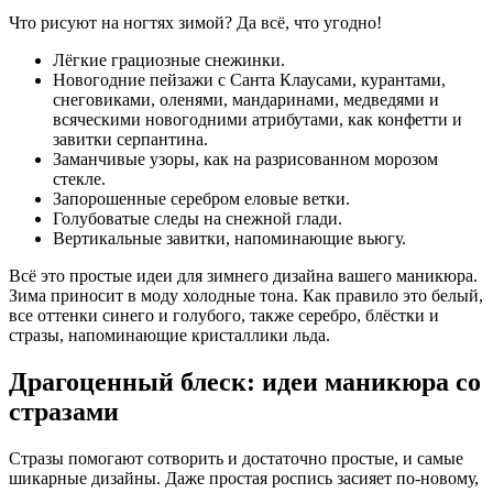
Что рисуют на ногтях зимой? Да всё, что угодно!
Лёгкие грациозные снежинки.
Новогодние пейзажи с Санта Клаусами, курантами,
снеговиками, оленями, мандаринами, медведями и
всяческими новогодними атрибутами, как конфетти и
завитки серпантина.
Заманчивые узоры, как на разрисованном морозом
стекле.
Запорошенные серебром еловые ветки.
Голубоватые следы на снежной глади.
Вертикальные завитки, напоминающие вьюгу.
Всё это простые идеи для зимнего дизайна вашего маникюра.
Зима приносит в моду холодные тона. Как правило это белый,
все оттенки синего и голубого, также серебро, блёстки и
стразы, напоминающие кристаллики льда.
Драгоценный блеск: идеи маникюра со
стразами
Стразы помогают сотворить и достаточно простые, и самые
шикарные дизайны. Даже простая роспись засияет по-новому,