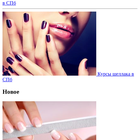
в СПб
Курсы шеллака в
СПб
Новое