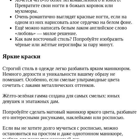
Превратите свои ногти в божьих коровок или
мухоморы.
Очень романтично выглядят красные ногти, если на
одном из них нарисовать алое сердечко на белом фоне.
Ещё можно написать белым лаком английское слово
«любовь» — милое решение.
Как вам восточный стиль? Попробуйте изобразить
чёрные или жёлтые иероглифы за пару минут.
Яркие краски
Строгий стиль в одежде легко разбавить ярким маникюром.
Немного дерзости и уникальности вашему образу не
помешает. Особенно, если смелые ультрамодные цвета
сочетать с лаками металлических оттенков.
Жёлто-зелёная гамма создана для самых смелых: юных
девушек и эпатажных дам.
Попробуйте сделать матовый маникюр яркого цвета, разбавьте
его интересными рисунками, наклейками или росписью.
Если вы не хотите долго мучиться с росписью, можно
остановиться на простом и даже однотонном маникюре,