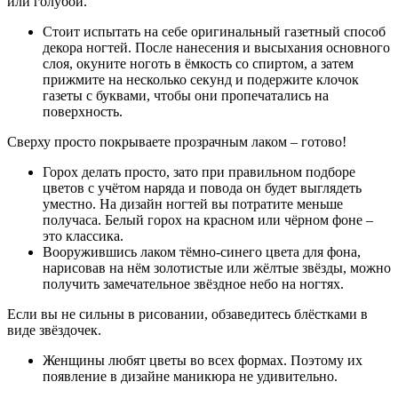
или голубой.
Стоит испытать на себе оригинальный газетный способ
декора ногтей. После нанесения и высыхания основного
слоя, окуните ноготь в ёмкость со спиртом, а затем
прижмите на несколько секунд и подержите клочок
газеты с буквами, чтобы они пропечатались на
поверхность.
Сверху просто покрываете прозрачным лаком – готово!
Горох делать просто, зато при правильном подборе
цветов с учётом наряда и повода он будет выглядеть
уместно. На дизайн ногтей вы потратите меньше
получаса. Белый горох на красном или чёрном фоне –
это классика.
Вооружившись лаком тёмно-синего цвета для фона,
нарисовав на нём золотистые или жёлтые звёзды, можно
получить замечательное звёздное небо на ногтях.
Если вы не сильны в рисовании, обзаведитесь блёстками в
виде звёздочек.
Женщины любят цветы во всех формах. Поэтому их
появление в дизайне маникюра не удивительно.