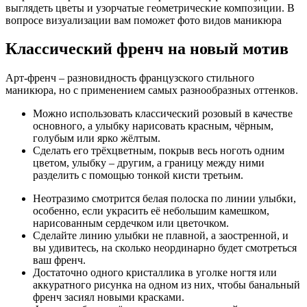
выглядеть цветы и узорчатые геометрические композиции. В
вопросе визуализации вам поможет фото видов маникюра
Классический френч на новый мотив
Арт-френч – разновидность французского стильного
маникюра, но с применением самых разнообразных оттенков.
Можно использовать классический розовый в качестве
основного, а улыбку нарисовать красным, чёрным,
голубым или ярко жёлтым.
Сделать его трёхцветным, покрыв весь ноготь одним
цветом, улыбку – другим, а границу между ними
разделить с помощью тонкой кисти третьим.
Неотразимо смотрится белая полоска по линии улыбки,
особенно, если украсить её небольшим камешком,
нарисованным сердечком или цветочком.
Сделайте линию улыбки не плавной, а заостренной, и
вы удивитесь, на сколько неординарно будет смотреться
ваш френч.
Достаточно одного кристаллика в уголке ногтя или
аккуратного рисунка на одном из них, чтобы банальный
френч засиял новыми красками.