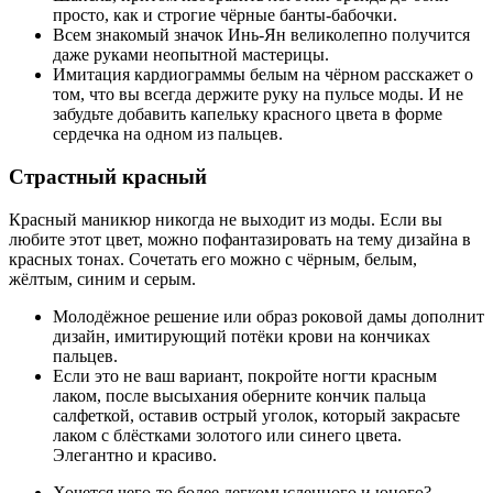
просто, как и строгие чёрные банты-бабочки.
Всем знакомый значок Инь-Ян великолепно получится
даже руками неопытной мастерицы.
Имитация кардиограммы белым на чёрном расскажет о
том, что вы всегда держите руку на пульсе моды. И не
забудьте добавить капельку красного цвета в форме
сердечка на одном из пальцев.
Страстный красный
Красный маникюр никогда не выходит из моды. Если вы
любите этот цвет, можно пофантазировать на тему дизайна в
красных тонах. Сочетать его можно с чёрным, белым,
жёлтым, синим и серым.
Молодёжное решение или образ роковой дамы дополнит
дизайн, имитирующий потёки крови на кончиках
пальцев.
Если это не ваш вариант, покройте ногти красным
лаком, после высыхания оберните кончик пальца
салфеткой, оставив острый уголок, который закрасьте
лаком с блёстками золотого или синего цвета.
Элегантно и красиво.
Хочется чего-то более легкомысленного и юного?