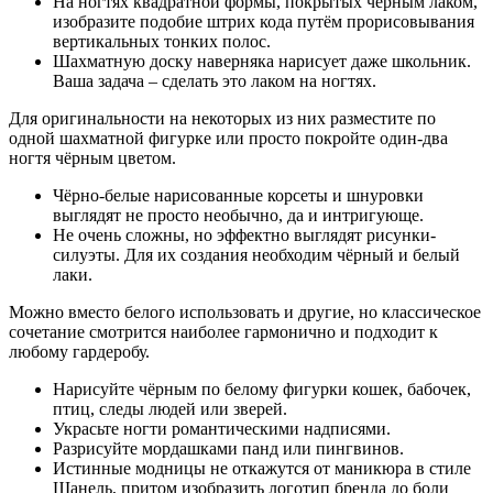
На ногтях квадратной формы, покрытых чёрным лаком,
изобразите подобие штрих кода путём прорисовывания
вертикальных тонких полос.
Шахматную доску наверняка нарисует даже школьник.
Ваша задача – сделать это лаком на ногтях.
Для оригинальности на некоторых из них разместите по
одной шахматной фигурке или просто покройте один-два
ногтя чёрным цветом.
Чёрно-белые нарисованные корсеты и шнуровки
выглядят не просто необычно, да и интригующе.
Не очень сложны, но эффектно выглядят рисунки-
силуэты. Для их создания необходим чёрный и белый
лаки.
Можно вместо белого использовать и другие, но классическое
сочетание смотрится наиболее гармонично и подходит к
любому гардеробу.
Нарисуйте чёрным по белому фигурки кошек, бабочек,
птиц, следы людей или зверей.
Украсьте ногти романтическими надписями.
Разрисуйте мордашками панд или пингвинов.
Истинные модницы не откажутся от маникюра в стиле
Шанель, притом изобразить логотип бренда до боли