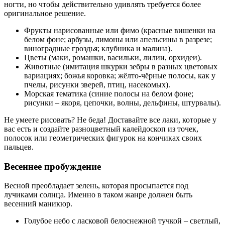
ногти, но чтобы действительно удивлять требуется более
оригинальное решение.
Фрукты нарисованные или фимо (красные вишенки на
белом фоне; арбузы, лимоны или апельсины в разрезе;
виноградные гроздья; клубника и малина).
Цветы (маки, ромашки, васильки, лилии, орхидеи).
Животные (имитация шкурки зебры в разных цветовых
вариациях; божья коровка; жёлто-чёрные полосы, как у
пчелы, рисунки зверей, птиц, насекомых).
Морская тематика (синие полосы на белом фоне;
рисунки – якоря, цепочки, волны, дельфины, штурвалы).
Не умеете рисовать? Не беда! Доставайте все лаки, которые у
вас есть и создайте разноцветный калейдоскоп из точек,
полосок или геометрических фигурок на кончиках своих
пальцев.
Весеннее пробуждение
Весной преобладает зелень, которая просыпается под
лучиками солнца. Именно в таком жанре должен быть
весенний маникюр.
Голубое небо с ласковой белоснежной тучкой – светлый,