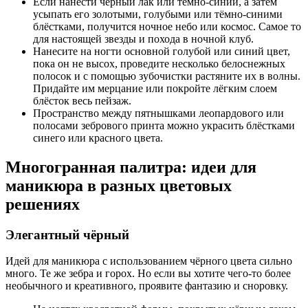
Если нанести чёрный лак или тёмно-синий, а затем
усыпать его золотыми, голубыми или тёмно-синими
блёстками, получится ночное небо или космос. Самое то
для настоящей звезды и похода в ночной клуб.
Нанесите на ногти основной голубой или синий цвет,
пока он не высох, проведите несколько белоснежных
полосок и с помощью зубочистки растяните их в волны.
Придайте им мерцание или покройте лёгким слоем
блёсток весь пейзаж.
Пространство между пятнышками леопардового или
полосами зебрового принта можно украсить блёстками
синего или красного цвета.
Многогранная палитра: идеи для
маникюра в разных цветовых
решениях
Элегантный чёрный
Идей для маникюра с использованием чёрного цвета сильно
много. Те же зебра и горох. Но если вы хотите чего-то более
необычного и креативного, проявите фантазию и сноровку.