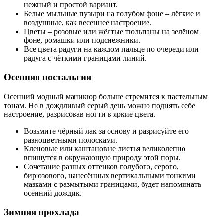
нежный и простой вариант.
Белые мыльные пузыри на голубом фоне – лёгкие и
воздушные, как весеннее настроение.
Цветы – розовые или жёлтые тюльпаны на зелёном
фоне, ромашки или подснежники.
Все цвета радуги на каждом пальце по очереди или
радуга с чёткими границами линий.
Осенняя ностальгия
Осенний модный маникюр больше стремится к пастельным
тонам. Но в дождливый серый день можно поднять себе
настроение, разрисовав ногти в яркие цвета.
Возьмите чёрный лак за основу и разрисуйте его
разноцветными полосками.
Кленовые или каштановые листья великолепно
впишутся в окружающую природу этой поры.
Сочетание разных оттенков голубого, серого,
бирюзового, нанесённых вертикальными тонкими
мазками с размытыми границами, будет напоминать
осенний дождик.
Зимняя прохлада