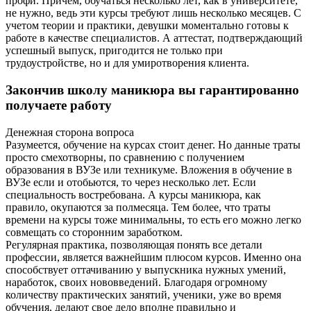
профи. Причем, обучаться несколько лет, как в университете,
не нужно, ведь эти курсы требуют лишь несколько месяцев. С
учетом теории и практики, девушки моментально готовы к
работе в качестве специалистов. А аттестат, подтверждающий
успешный выпуск, пригодится не только при
трудоустройстве, но и для умиротворения клиента.
Закончив школу маникюра вы гарантированно
получаете работу
Денежная сторона вопроса
Разумеется, обучение на курсах стоит денег. Но данные траты
просто смехотворны, по сравнению с получением
образования в ВУЗе или техникуме. Вложения в обучение в
ВУЗе если и отобьются, то через несколько лет. Если
специальность востребована. А курсы маникюра, как
правило, окупаются за полмесяца. Тем более, что траты
времени на курсы тоже минимальны, то есть его можно легко
совмещать со сторонним заработком.
Регулярная практика, позволяющая понять все детали
профессии, является важнейшим плюсом курсов. Именно она
способствует оттачиванию у выпускника нужных умений,
наработок, своих нововведений. Благодаря огромному
количеству практических занятий, ученики, уже во время
обучения, делают свое дело вполне правильно и